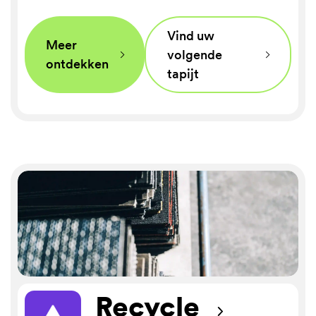
Vind uw
Meer
volgende
⌵
⌵
ontdekken
tapijt
Recycle