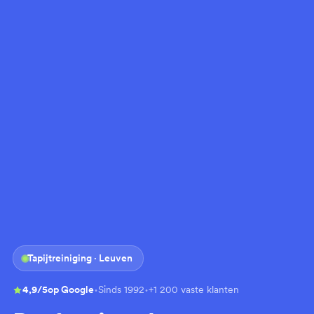
Tapijtreiniging · Leuven
·
·
4,9/5
op Google
Sinds 1992
+1 200 vaste klanten