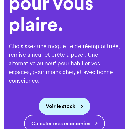
pour vous
plaire.
18,20€
/ m²
27,30€
/ m²
Choisissez une moquette de réemploi triée,
remise à neuf et prête à poser. Une
18,20€
/ m²
alternative au neuf pour habiller vos
espaces, pour moins cher, et avec bonne
18,20€
/ m²
conscience.
18,20€
/ m²
Project
20,80€
/ m²
Voir le stock
Project
Calculer mes économies