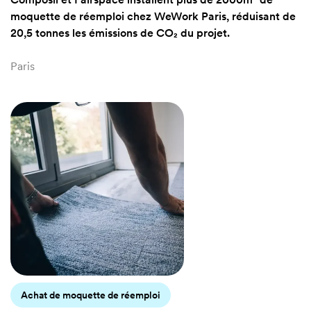
14,30€
/ m²
moquette de réemploi chez WeWork Paris, réduisant de
20,5 tonnes les émissions de CO₂ du projet.
18,20€
/ m²
23,40€
/ m²
Paris
15,60€
/ m²
18,20€
/ m²
Project
22,10€
/ m²
28,60€
/ m²
Project
Project
18,20€
/ m²
16,90€
/ m²
Achat de moquette de réemploi