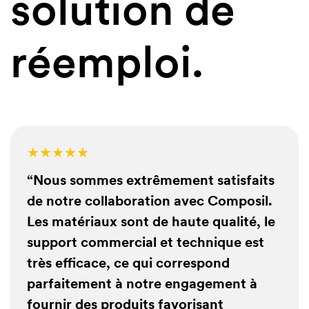
solution de
réemploi.
18,20€
/ m²
15,60€
/ m²
27,30€
/ m²
★★★★★
15,60€
/ m²
28,60€
/ m²
“Nous sommes extrêmement satisfaits
26,00€
/ m²
de notre collaboration avec Composil.
Les matériaux sont de haute qualité, le
15,60€
/ m²
support commercial et technique est
Project
très efficace, ce qui correspond
26,00€
/ m²
23,40€
/ m²
parfaitement à notre engagement à
Project
Project
fournir des produits favorisant