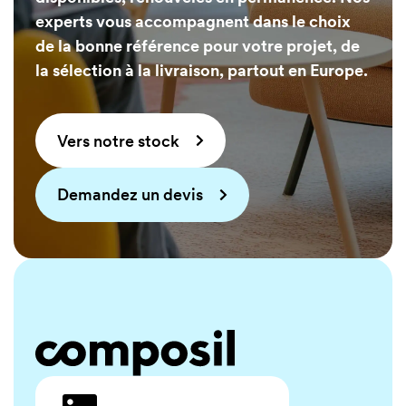
Project
23,40€
experts vous accompagnent dans le choix
/ m²
de la bonne référence pour votre projet, de
Project
la sélection à la livraison, partout en Europe.
27,30€
/ m²
Vers notre stock
19,50€
/ m²
Demandez un devis
14,30€
/ m²
22,10€
/ m²
19,50€
/ m²
Project
14,30€
/ m²
19,50€
/ m²
Project
20,80€
/ m²