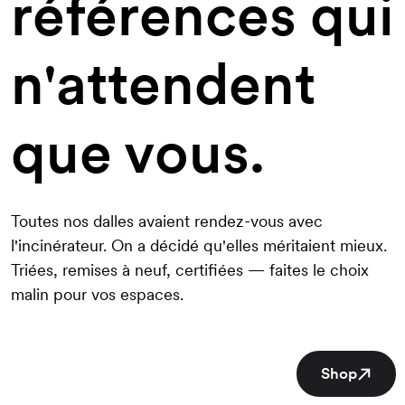
références qui
19,50€
/ m²
n'attendent
16,90€
/ m²
28,60€
/ m²
19,50€
/ m²
Project
que vous.
20,80€
/ m²
19,50€
/ m²
Toutes nos dalles avaient rendez-vous avec
Project
l'incinérateur. On a décidé qu'elles méritaient mieux.
20,80€
/ m²
Triées, remises à neuf, certifiées — faites le choix
Project
malin pour vos espaces.
15,60€
/ m²
Shop
19,50€
/ m²