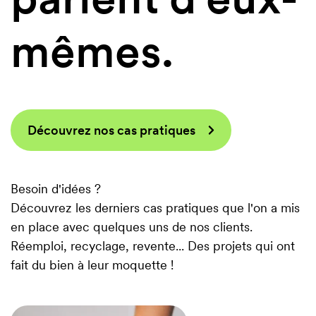
16,90€
/ m²
mêmes.
18,20€
/ m²
16,90€
/ m²
24,70€
/ m²
23,40€
/ m²
Découvrez nos cas pratiques
18,20€
/ m²
Project
Besoin d'idées ?
15,60€
/ m²
Découvrez les derniers cas pratiques que l'on a mis
Project
en place avec quelques uns de nos clients.
26,00€
/ m²
Réemploi, recyclage, revente... Des projets qui ont
fait du bien à leur moquette !
18,20€
/ m²