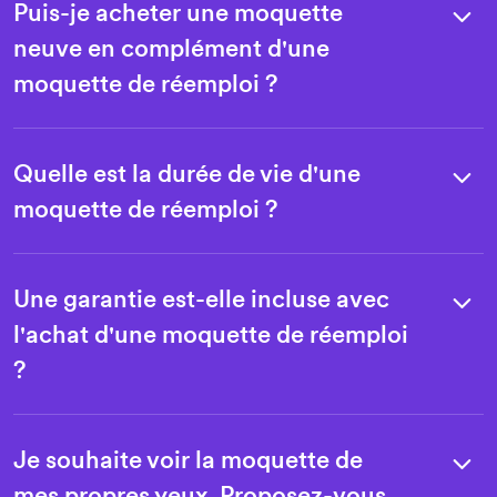
Puis-je acheter une moquette
19,50€
/ m²
neuve en complément d'une
Project
moquette de réemploi ?
22,10€
/ m²
Project
Quelle est la durée de vie d'une
moquette de réemploi ?
24,70€
/ m²
19,50€
/ m²
Une garantie est-elle incluse avec
16,90€
/ m²
l'achat d'une moquette de réemploi
?
19,50€
/ m²
19,50€
/ m²
20,80€
/ m²
Je souhaite voir la moquette de
19,50€
mes propres yeux. Proposez-vous
/ m²