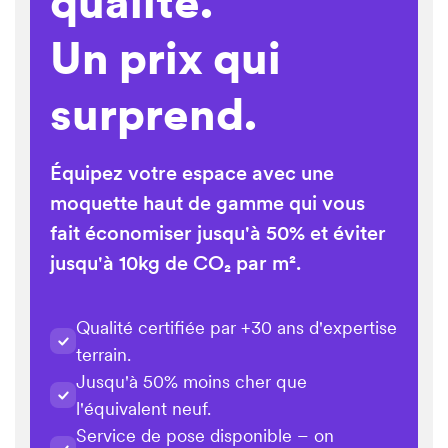
qualité.
14,30€
/ m²
Un prix qui
19,50€
/ m²
surprend.
14,30€
/ m²
27,30€
/ m²
19,50€
Équipez votre espace avec une
/ m²
moquette haut de gamme qui vous
Project
20,80€
/ m²
fait économiser jusqu'à 50% et éviter
jusqu'à 10kg de CO₂ par m².
Project
14,30€
/ m²
Qualité certifiée par +30 ans d'expertise
terrain.
19,50€
Jusqu'à 50% moins cher que
/ m²
l'équivalent neuf.
Service de pose disponible – on
27,30€
/ m²