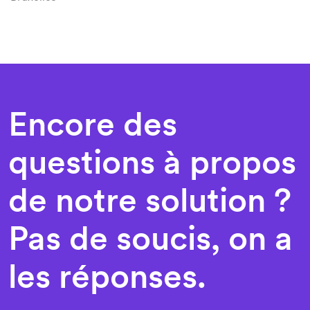
18,20€
/ m²
18,20€
/ m²
Project
20,80€
/ m²
27,30€
/ m²
Encore des
Project
Project
questions à propos
de notre solution ?
18,20€
/ m²
Pas de soucis, on a
18,20€
/ m²
les réponses.
18,20€
/ m²
18,20€
/ m²