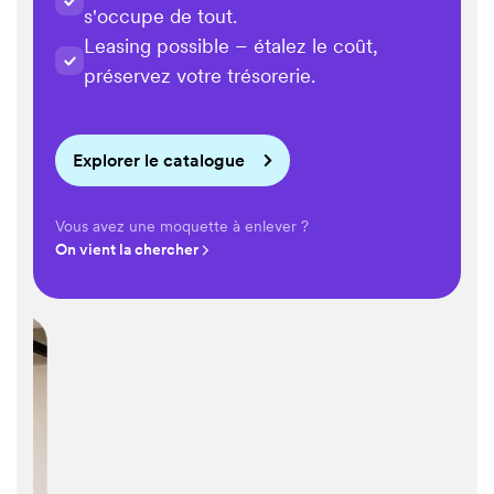
18,20€
/ m²
s'occupe de tout.
19,50€
/ m²
Leasing possible – étalez le coût,
Project
préservez votre trésorerie.
16,90€
/ m²
19,50€
/ m²
Explorer le catalogue
Project
27,30€
/ m²
Vous avez une moquette à enlever ?
On vient la chercher
Project
19,50€
/ m²
19,50€
/ m²
19,50€
/ m²