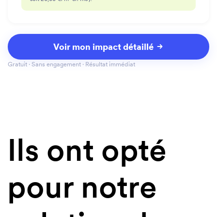
Project
19,50€
/ m²
Voir mon impact détaillé
Gratuit · Sans engagement · Résultat immédiat
15,60€
/ m²
23,40€
/ m²
20,80€
/ m²
15,60€
Project
/ m²
Ils ont opté
19,50€
/ m²
15,60€
/ m²
pour notre
Project
22,10€
/ m²
Project