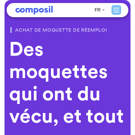
Project
FR
ACHAT DE MOQUETTE DE RÉEMPLOI
18,20€
/ m²
Des
moquettes
18,20€
/ m²
qui ont du
22,10€
/ m²
18,20€
/ m²
vécu, et tout
Project
20,80€
/ m²
Project