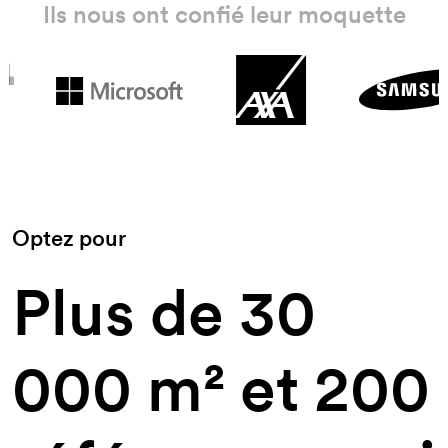
Ils nous ont confié leur moquette
19,50€
/ m²
18,20€
/ m²
19,50€
/ m²
15,60€
/ m²
22,10€
/ m²
Optez pour
19,50€
/ m²
Plus de 30
Project
22,10€
/ m²
Project
000 m² et 200
28,60€
/ m²