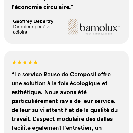
l'économie circulaire.”
Geoffrey Debertry
15,60€
/ m²
Directeur général
adjoint
29,90€
/ m²
15,60€
/ m²
★★★★★
26,00€
“Le service Reuse de Composil offre
/ m²
14,30€
/ m²
une solution à la fois écologique et
16,90€
/ m²
esthétique. Nous avons été
Project
particulièrement ravis de leur service,
20,80€
/ m²
de leur suivi attentif et de la qualité du
Project
travail. L'aspect modulaire des dalles
15,60€
/ m²
facilite également l'entretien, un