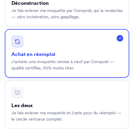
Déconstruction
Project
20,80€
/ m²
Je fais enlever ma moquette par Composil, qui la revalorise
— zéro incinération, zéro gaspillage.
Project
23,40€
/ m²
Achat en réemploi
15,60€
/ m²
J'achète une moquette remise à neuf par Composil —
qualité certifiée, 50% moins cher.
15,60€
/ m²
15,60€
/ m²
22,10€
/ m²
13,00€
/ m²
Les deux
Je fais enlever ma moquette et j'opte pour du réemploi —
le cercle vertueux complet.
15,60€
/ m²
Project