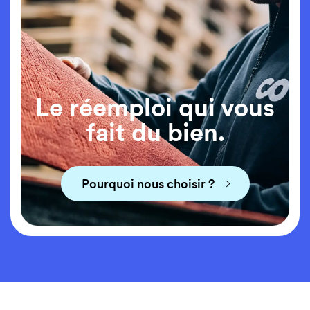
14,30€
/ m²
Project
23,40€
/ m²
20,80€
/ m²
Project
Le réemploi qui vous
Project
fait du bien.
14,30€
/ m²
Pourquoi nous choisir ?
⌵
18,20€
/ m²
14,30€
/ m²
18,20€
/ m²
24,70€
/ m²