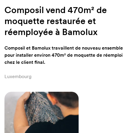
Composil vend 470m² de
18,20€
/ m²
moquette restaurée et
16,90€
/ m²
16,90€
/ m²
réemployée à Bamolux
18,20€
/ m²
Composil et Bamolux travaillent de nouveau ensemble
Project
pour installer environ 470m² de moquette de réemploi
18,20€
/ m²
chez le client final.
Project
26,00€
/ m²
Luxembourg
18,20€
/ m²
28,60€
/ m²
18,20€
Project
/ m²