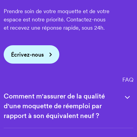
22,10€
/ m²
Prendre soin de votre moquette et de votre
19,50€
/ m²
espace est notre priorité. Contactez-nous
Project
et recevez une réponse rapide, sous 24h.
20,80€
/ m²
Project
23,40€
/ m²
Écrivez-nous
19,50€
FAQ
/ m²
Comment m'assurer de la qualité
18,20€
/ m²
22,10€
/ m²
d'une moquette de réemploi par
19,50€
Project
/ m²
rapport à son équivalent neuf ?
15,60€
/ m²