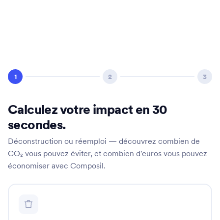
14,30€
/ m²
Project
20,80€
/ m²
Project
29,90€
/ m²
1
2
3
Calculez votre impact en 30
14,30€
/ m²
secondes.
27,30€
/ m²
Déconstruction ou réemploi — découvrez combien de
19,50€
/ m²
CO₂ vous pouvez éviter, et combien d'euros vous pouvez
15,60€
Project
/ m²
économiser avec Composil.
22,10€
/ m²
15,60€
/ m²