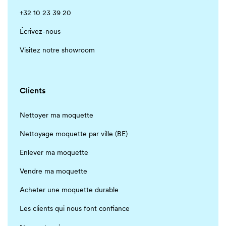
Project
Project
+32 10 23 39 20
Écrivez-nous
Visitez notre showroom
19,50€
/ m²
19,50€
/ m²
Clients
19,50€
Nettoyer ma moquette
/ m²
Nettoyage moquette par ville (BE)
14,30€
/ m²
20,80€
/ m²
Enlever ma moquette
19,50€
/ m²
Vendre ma moquette
Project
Acheter une moquette durable
24,70€
/ m²
Les clients qui nous font confiance
Project