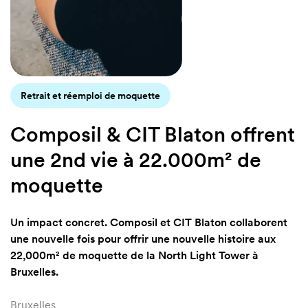
22,10€
/ m²
18,20€
/ m²
Retrait et réemploi de moquette
Project
20,80€
/ m²
Composil & CIT Blaton offrent
Project
une 2nd vie à 22.000m² de
moquette
19,50€
/ m²
18,20€
/ m²
Un impact concret. Composil et CIT Blaton collaborent
une nouvelle fois pour offrir une nouvelle histoire aux
27,30€
/ m²
22,000m² de moquette de la North Light Tower à
Bruxelles.
18,20€
/ m²
27,30€
/ m²
Bruxelles