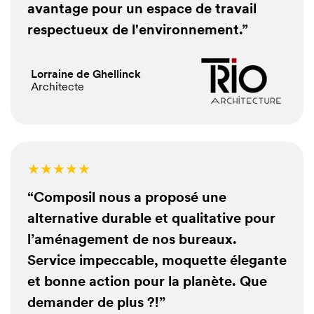
avantage pour un espace de travail
respectueux de l'environnement.”
16,90€
/ m²
Lorraine de Ghellinck
26,00€
/ m²
Architecte
26,00€
/ m²
16,90€
Project
/ m²
15,60€
/ m²
★★★★★
16,90€
/ m²
“Composil nous a proposé une
Project
alternative durable et qualitative pour
19,50€
/ m²
l’aménagement de nos bureaux.
Project
Service impeccable, moquette élegante
et bonne action pour la planète. Que
demander de plus ?!”
27,30€
/ m²