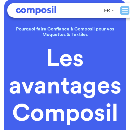
FR
Pourquoi faire Confiance à Composil pour vos
Moquettes & Textiles
Les
avantages
Composil