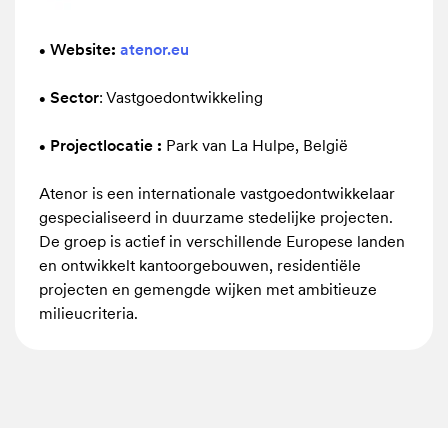
tegelijk
zorgt
Website
:
atenor.eu
•
voor
Sector
: Vastgoedontwikkeling
•
esthetische
continuïteit
Projectlocatie
:
Park van La Hulpe, België
•
over
de
Atenor is een internationale vastgoedontwikkelaar
volledige
gespecialiseerd in duurzame stedelijke projecten.
verdieping.
De groep is actief in verschillende Europese landen
en ontwikkelt kantoorgebouwen, residentiële
projecten en gemengde wijken met ambitieuze
milieucriteria.