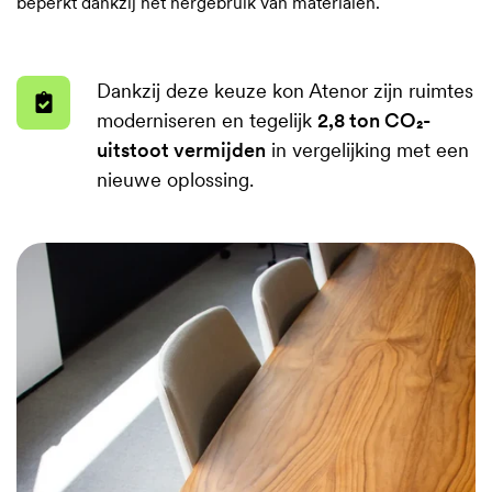
beperkt dankzij het hergebruik van materialen.
Dankzij
Dankzij deze keuze kon Atenor zijn ruimtes
deze
moderniseren en tegelijk
2,8 ton CO₂-
keuze
uitstoot vermijden
in vergelijking met een
kon
nieuwe oplossing.
Atenor
zijn
ruimtes
moderniseren
en
tegelijk
2,8
ton
CO₂-
uitstoot