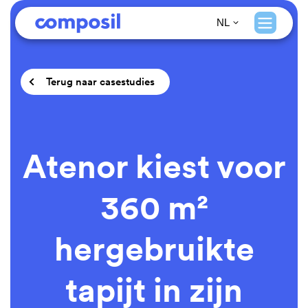
NL
Terug naar casestudies
Atenor kiest voor
360 m²
hergebruikte
tapijt in zijn