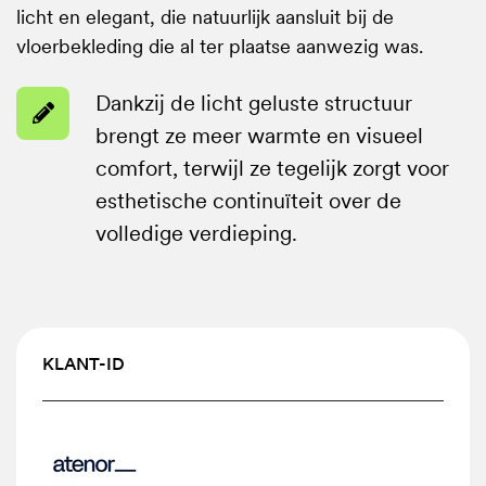
licht en elegant, die natuurlijk aansluit bij de
vloerbekleding die al ter plaatse aanwezig was.
Dankzij
Dankzij de licht geluste structuur
de
brengt ze meer warmte en visueel
licht
comfort, terwijl ze tegelijk zorgt voor
geluste
esthetische continuïteit over de
structuur
volledige verdieping.
brengt
ze
meer
warmte
en
KLANT-ID
visueel
comfort,
terwijl
ze