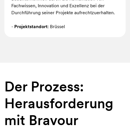
mögliche
Fachwissen, Innovation und Exzellenz bei der
Durchführung seiner Projekte aufrechtzuerhalten.
Harmonie
zwischen
-
Projektstandort
: Brüssel
wiederverwendeten
und
neuen
Teppichböden,
bietet
dabei
eine
Der Prozess:
einheitliche
Ästhetik
Herausforderung
und
beweist
mit Bravour
die
Tragfähigkeit