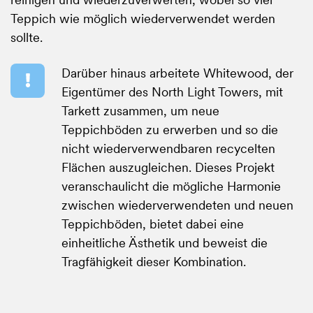
Teppich wie möglich wiederverwendet werden
sollte.
Darüber
Darüber hinaus arbeitete Whitewood, der
hinaus
Eigentümer des North Light Towers, mit
arbeitete
Tarkett zusammen, um neue
Whitewood,
Teppichböden zu erwerben und so die
der
nicht wiederverwendbaren recycelten
Eigentümer
Flächen auszugleichen. Dieses Projekt
des
veranschaulicht die mögliche Harmonie
North
zwischen wiederverwendeten und neuen
Light
Teppichböden, bietet dabei eine
Towers,
einheitliche Ästhetik und beweist die
mit
Tragfähigkeit dieser Kombination.
Tarkett
zusammen,