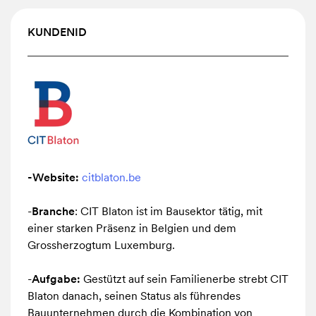
um
neue
KUNDENID
Teppichböden
zu
erwerben
und
so
die
nicht
wiederverwendbaren
-
Website
:
citblaton.be
recycelten
-
Branche
: CIT Blaton ist im Bausektor tätig, mit
Flächen
einer starken Präsenz in Belgien und dem
auszugleichen.
Grossherzogtum Luxemburg.
Dieses
Projekt
-
Aufgabe:
Gestützt auf sein Familienerbe strebt CIT
veranschaulicht
Blaton danach, seinen Status als führendes
die
Bauunternehmen durch die Kombination von