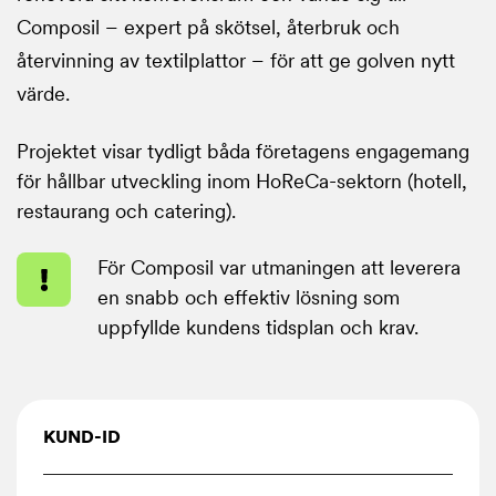
Composil – expert på skötsel, återbruk och
återvinning av textilplattor – för att ge golven nytt
värde.
Projektet visar tydligt båda företagens engagemang
för hållbar utveckling inom HoReCa-sektorn (hotell,
restaurang och catering).
För
För Composil var utmaningen att leverera
Composil
en snabb och effektiv lösning som
var
uppfyllde kundens tidsplan och krav.
utmaningen
att
leverera
KUND-ID
en
snabb