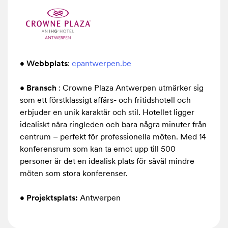
och
effektiv
lösning
som
uppfyllde
• Webbplats
:
cpantwerpen.be
kundens
tidsplan
•
Bransch
: Crowne Plaza Antwerpen utmärker sig
som ett förstklassigt affärs- och fritidshotell och
och
erbjuder en unik karaktär och stil. Hotellet ligger
krav.
idealiskt nära ringleden och bara några minuter från
centrum – perfekt för professionella möten. Med 14
konferensrum som kan ta emot upp till 500
personer är det en idealisk plats för såväl mindre
möten som stora konferenser.
• Projektsplats:
Antwerpen