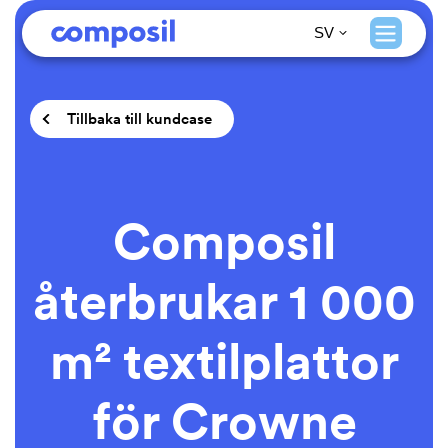
SV
Tillbaka till kundcase
Composil
återbrukar 1 000
m² textilplattor
för Crowne